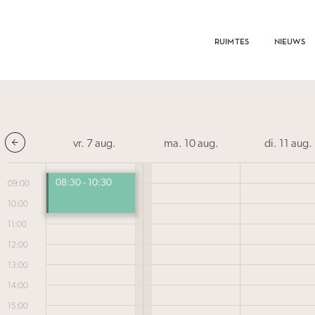
RUIMTES
NIEUWS
vr. 7 aug.
ma. 10 aug.
di. 11 aug.
—
08:30
-
10:30
09:00
—
10:00
11:00
12:00
13:00
14:00
15:00