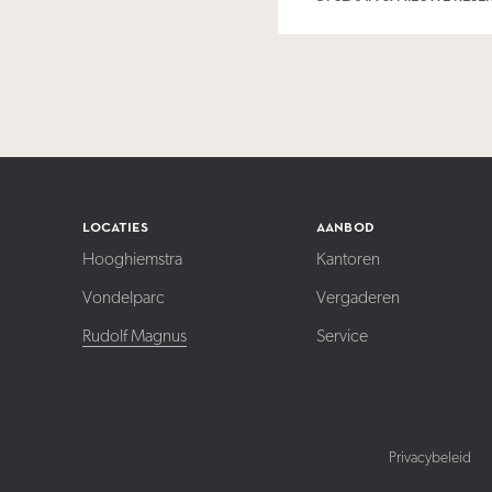
locaties
aanbod
Hooghiemstra
Kantoren
Vondelparc
Vergaderen
Rudolf Magnus
Service
Privacybeleid