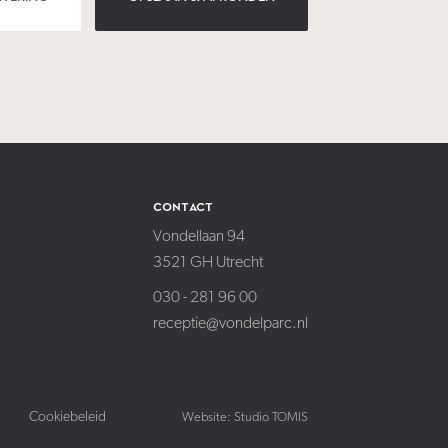
contact
Vondellaan 94
3521 GH
Utrecht
030 - 281 96 00
receptie@vondelparc.nl
Cookiebeleid
Website: Studio TOMIS