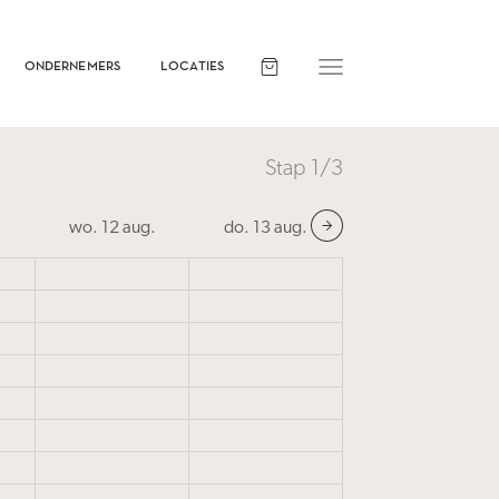
ONDERNEMERS
LOCATIES
Stap
1
/3
wo. 12 aug.
do. 13 aug.