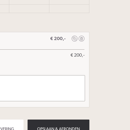
€
200,-
€
200,-
RVERING
OPSLAAN & AFRONDEN