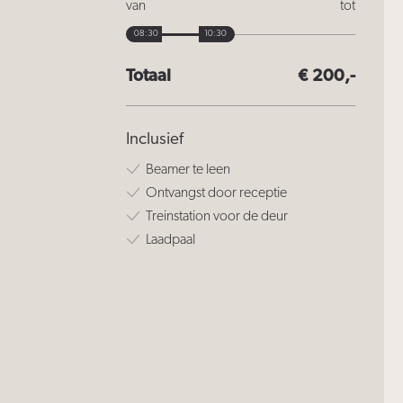
van
tot
08:30
10:30
Totaal
€
200,-
Inclusief
Beamer te leen
Ontvangst door receptie
Treinstation voor de deur
Laadpaal